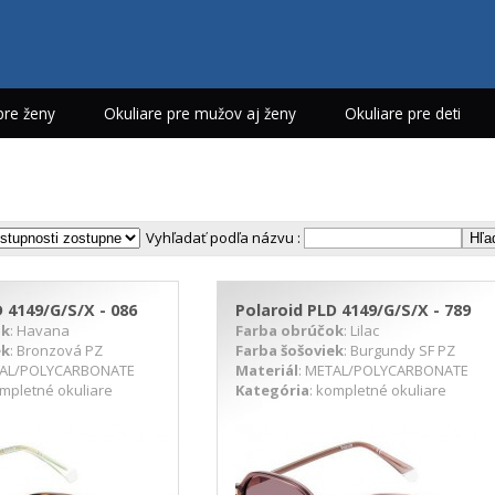
pre ženy
Okuliare pre mužov aj ženy
Okuliare pre deti
Vyhľadať podľa názvu :
 4149/G/S/X - 086
Polaroid PLD 4149/G/S/X - 789
ok
: Havana
Farba obrúčok
: Lilac
ek
: Bronzová PZ
Farba šošoviek
: Burgundy SF PZ
TAL/POLYCARBONATE
Materiál
: METAL/POLYCARBONATE
ompletné okuliare
Kategória
: kompletné okuliare
ETAIL PRODUKTU
DETAIL PRODUKTU