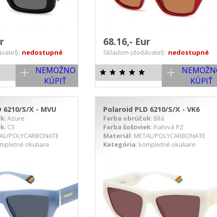
ur
68.16,- Eur
vateľ) :
nedostupné
Skladom (dodávateľ) :
nedostupné
NEMOŽNO
NEMOŽN
KÚPIŤ
KÚPIŤ
D 6210/S/X - MVU
Polaroid PLD 6210/S/X - VK6
ok
: Azure
Farba obrúčok
: Bílá
ek
: C3
Farba šošoviek
: Fialová PZ
TAL/POLYCARBONATE
Materiál
: METAL/POLYCARBONATE
ompletné okuliare
Kategória
: kompletné okuliare
ETAIL PRODUKTU
DETAIL PRODUKTU