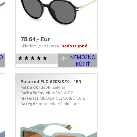
78.64,- Eur
Skladom (dodávateľ) :
nedostupné
O
NEMOŽNO
KÚPIŤ
Polaroid PLD 6208/S/X - 1ED
Farba obrúčok
: Zelená
Farba šošoviek
: Měděná PZ
Materiál
: METAL/POLYCARBONATE
Kategória
: kompletné okuliare