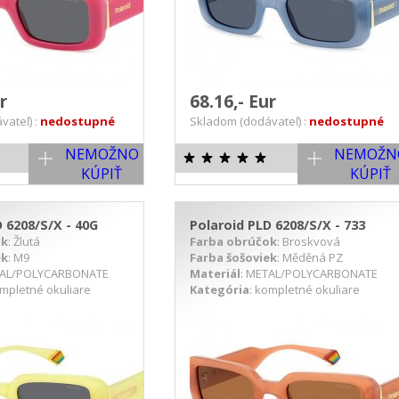
ur
68.16,- Eur
vateľ) :
nedostupné
Skladom (dodávateľ) :
nedostupné
NEMOŽNO
NEMOŽN
KÚPIŤ
KÚPIŤ
 6208/S/X - 40G
Polaroid PLD 6208/S/X - 733
ok
: Žlutá
Farba obrúčok
: Broskvová
ek
: M9
Farba šošoviek
: Měděná PZ
TAL/POLYCARBONATE
Materiál
: METAL/POLYCARBONATE
ompletné okuliare
Kategória
: kompletné okuliare
ETAIL PRODUKTU
DETAIL PRODUKTU