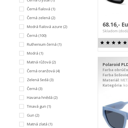
Černá crystal (1)
Černá fialová (1)
Černá zelená (2)
68.16,- E
Modrá fialová azure (2)
Skladom (dodá
Černá (100)
Ruthenium černá (1)
Modrá (1)
Matná růžová (2)
Polaroid PL
Farba obrúč
Černá oranžová (4)
Farba šošovi
Zelená šedá (3)
Materiál
: ME
Kategória
: k
Černá (3)
DETAIL PRODUKTU
D
Havana hnědá (2)
Tmavá gun (1)
Gun (2)
Matná zlatá (1)