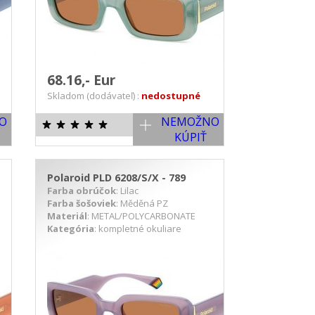
68.16,- Eur
Skladom (dodávateľ) :
nedostupné
O
NEMOŽNO
KÚPIŤ
Polaroid PLD 6208/S/X - 789
Farba obrúčok
: Lilac
Farba šošoviek
: Měděná PZ
Materiál
: METAL/POLYCARBONATE
Kategória
: kompletné okuliare