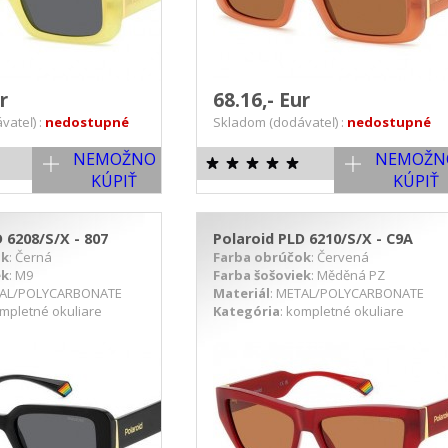
ur
68.16,- Eur
vateľ) :
nedostupné
Skladom (dodávateľ) :
nedostupné
NEMOŽNO
NEMOŽN
KÚPIŤ
KÚPIŤ
 6208/S/X - 807
Polaroid PLD 6210/S/X - C9A
ok
: Černá
Farba obrúčok
: Červená
ek
: M9
Farba šošoviek
: Měděná PZ
TAL/POLYCARBONATE
Materiál
: METAL/POLYCARBONATE
ompletné okuliare
Kategória
: kompletné okuliare
ETAIL PRODUKTU
DETAIL PRODUKTU