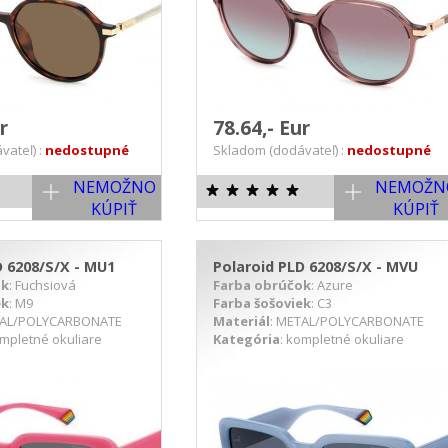
ur
78.64,- Eur
vateľ) :
nedostupné
Skladom (dodávateľ) :
nedostupné
NEMOŽNO
NEMOŽN
KÚPIŤ
KÚPIŤ
D 6208/S/X - MU1
Polaroid PLD 6208/S/X - MVU
ok
: Fuchsiová
Farba obrúčok
: Azure
ek
: M9
Farba šošoviek
: C3
TAL/POLYCARBONATE
Materiál
: METAL/POLYCARBONATE
ompletné okuliare
Kategória
: kompletné okuliare
ETAIL PRODUKTU
DETAIL PRODUKTU