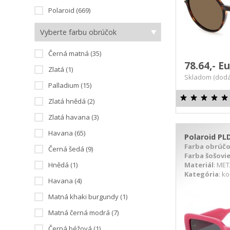
Polaroid (669)
Vyberte farbu obrúčok
Černá matná (35)
78.64,- E
Zlatá (1)
Skladom (dodá
Palladium (15)
Zlatá hnědá (2)
Zlatá havana (3)
Havana (65)
Polaroid PL
Farba obrúč
Černá šedá (9)
Farba šošovi
Materiál
: ME
Hnědá (1)
Kategória
: k
Havana (4)
DETAIL PRODUKTU
D
Matná khaki burgundy (1)
Matná černá modrá (7)
Černá béžová (1)