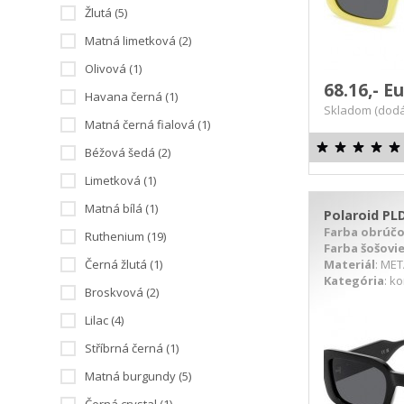
Žlutá (5)
Matná limetková (2)
Olivová (1)
68.16,- E
Havana černá (1)
Skladom (dodá
Matná černá fialová (1)
Béžová šedá (2)
Limetková (1)
Matná bílá (1)
Polaroid PLD
Farba obrúč
Ruthenium (19)
Farba šošovi
Materiál
: ME
Černá žlutá (1)
Kategória
: k
Broskvová (2)
DETAIL PRODUKTU
D
Lilac (4)
Stříbrná černá (1)
Matná burgundy (5)