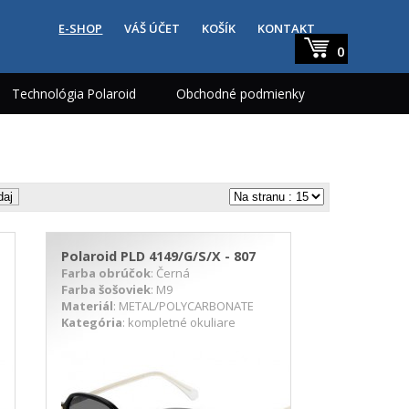
E-SHOP
VÁŠ ÚČET
KOŠÍK
KONTAKT
0
Technológia Polaroid
Obchodné podmienky
Polaroid PLD 4149/G/S/X - 807
Farba obrúčok
: Černá
Farba šošoviek
: M9
Materiál
: METAL/POLYCARBONATE
Kategória
: kompletné okuliare