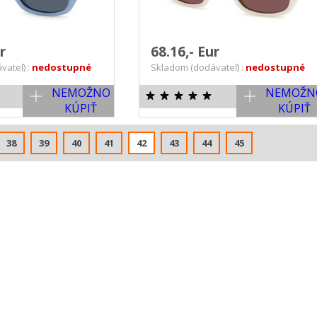
ur
68.16,- Eur
vateľ) :
nedostupné
Skladom (dodávateľ) :
nedostupné
NEMOŽNO
NEMOŽN
KÚPIŤ
KÚPIŤ
38
39
40
41
42
43
44
45