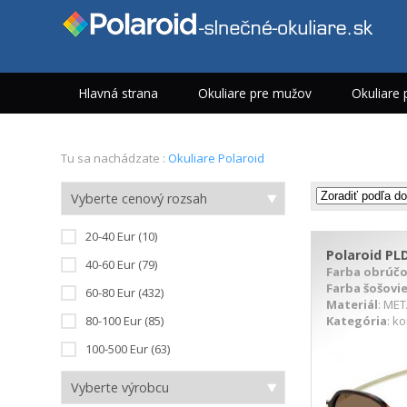
Hlavná strana
Okuliare pre mužov
Okuliare 
Tu sa nachádzate :
Okuliare Polaroid
Vyberte cenový rozsah
20-40 Eur (10)
Polaroid PLD
40-60 Eur (79)
Farba obrúč
Farba šošovi
60-80 Eur (432)
Materiál
: ME
Kategória
: k
80-100 Eur (85)
100-500 Eur (63)
DETAIL PRODUKTU
D
Vyberte výrobcu