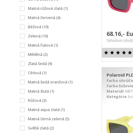
Matná růžová zlatá (1)
Matná červená (4)
Béžová (10)
68.16,- E
Zelená (10)
Skladom (dodá
Matná fialová (1)
Měděná (2)
Zlatá šedá (9)
Cihlová (1)
Polaroid PLD
Farba obrúč
Matná šedá oranžová (1)
Farba šošovi
Materiál
: ME
Matná žlutá (1)
Kategória
: k
Růžová (3)
DETAIL PRODUKTU
D
Matná aqua zlatá (1)
Matná černá zelená (5)
Světlá zlatá (2)