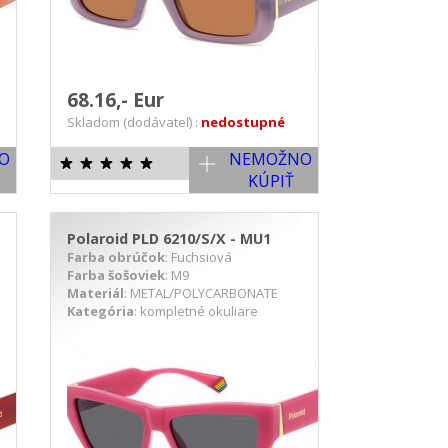
68.16,- Eur
Skladom (dodávateľ) :
nedostupné
O
NEMOŽNO
KÚPIŤ
Polaroid PLD 6210/S/X - MU1
Farba obrúčok
: Fuchsiová
Farba šošoviek
: M9
Materiál
: METAL/POLYCARBONATE
Kategória
: kompletné okuliare