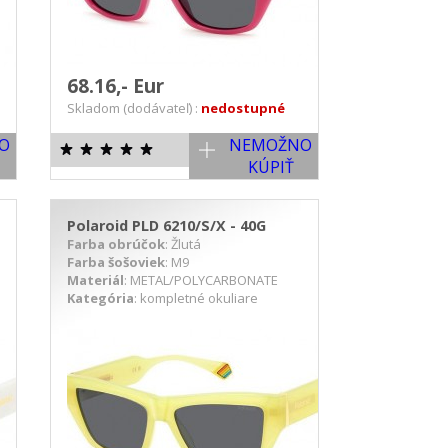
68.16,- Eur
Skladom (dodávateľ) :
nedostupné
O
NEMOŽNO
KÚPIŤ
Polaroid PLD 6210/S/X - 40G
Farba obrúčok
: Žlutá
Farba šošoviek
: M9
Materiál
: METAL/POLYCARBONATE
Kategória
: kompletné okuliare