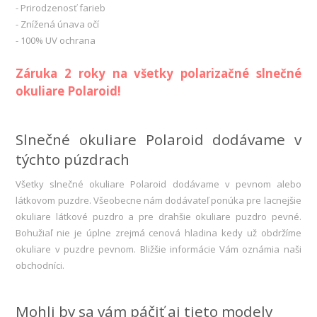
- Prirodzenosť farieb
- Znížená únava očí
- 100% UV ochrana
Záruka 2 roky na všetky polarizačné slnečné
okuliare Polaroid!
Slnečné okuliare Polaroid dodávame v
týchto púzdrach
Všetky slnečné okuliare Polaroid dodávame v pevnom alebo
látkovom puzdre. Všeobecne nám dodávateľ ponúka pre lacnejšie
okuliare látkové puzdro a pre drahšie okuliare puzdro pevné.
Bohužiaľ nie je úplne zrejmá cenová hladina kedy už obdržíme
okuliare v puzdre pevnom. Bližšie informácie Vám oznámia naši
obchodníci.
Mohli by sa vám páčiť aj tieto modely