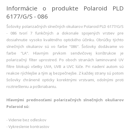
Informácie o produkte Polaroid PLD
6177/G/S - 086
Šošovky polarizačných slnečných okuliarov Polaroid PLD 6177/G/S
- 086 tvorí 7 funkčných a dokonale spojených vrstiev pre
dosiahnutie vysoko kvalitného optického účinku. Obrúčky týchto
slnečných okuliarov sú vo farbe "086". Šošovky dodávame vo
farbe "LA". Hlavným prvkom sendvičovej konštrukcie je
polarizačný filter uprostred. Po oboch stranách laminované UV
filtre blokujú všetky UVA, UVB a UVC lúče. Pri riadení autom sú
reakcie rýchlejšie a tým aj bezpečnejšie. Z každej strany sú potom
šošovky chránené opticky korektnými vrstvami, odolnými proti
roztriešteniu a poškriabaniu.
Hlavnými prednosťami polarizačných slnečných okuliarov
Polaroid sú:
- Videnie bez odleskov
- Vykreslenie kontrastov