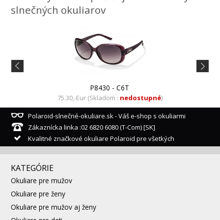
slnečných okuliarov
P8430 - C6T
75.30,-Eur (Skladom :
nedostupné
)
Polaroid-slnečné-okuliare.sk - Váš e-shop s okuliarmi
Zákaznícka linka :02 6820 6080 (T-Com) [SK]
Kvalitné značkové okuliare Polaroid pre všetkých
KATEGÓRIE
Okuliare pre mužov
Okuliare pre ženy
Okuliare pre mužov aj ženy