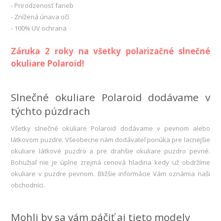
- Prirodzenosť farieb
- Znížená únava očí
- 100% UV ochrana
Záruka 2 roky na všetky polarizačné slnečné
okuliare Polaroid!
Slnečné okuliare Polaroid dodávame v
týchto púzdrach
Všetky slnečné okuliare Polaroid dodávame v pevnom alebo
látkovom puzdre. Všeobecne nám dodávateľ ponúka pre lacnejšie
okuliare látkové puzdro a pre drahšie okuliare puzdro pevné.
Bohužiaľ nie je úplne zrejmá cenová hladina kedy už obdržíme
okuliare v puzdre pevnom. Bližšie informácie Vám oznámia naši
obchodníci.
Mohli by sa vám páčiť aj tieto modely