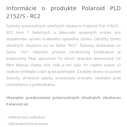
Informácie o produkte Polaroid PLD
2152/S - RC2
Šošovky polarizačných slnečných okuliarov Polaroid PLD 2152/S -
RC2 tvorí 7 funkčných a dokonale spojených vrstiev pre
dosiahnutie vysoko kvalitného optického účinku. Obrúčky týchto
slnečných okuliarov sú vo farbe "RC2". Šošovky dodávame vo
farbe "OZ". Hlavným prvkom sendvičovej konštrukcie je
polarizačný filter uprostred. Po oboch stranách laminované UV
filtre blokujú všetky UVA, UVB a UVC lúče. Pri riadení autom sú
reakcie rýchlejšie a tým aj bezpečnejšie. Z každej strany sú potom
šošovky chránené opticky korektnými vrstvami, odolnými proti
roztriešteniu a poškriabaniu.
Hlavnými prednosťami polarizačných slnečných okuliarov
Polaroid sú:
- Videnie bez odleskov
- Vykreslenie kontrastov