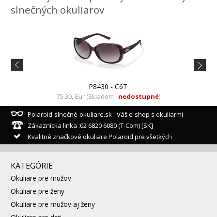
slnečných okuliarov
P8430 - C6T
75.30,-Eur (Skladom :
nedostupné
)
Polaroid-slnečné-okuliare.sk - Váš e-shop s okuliarmi
Zákaznícka linka :02 6820 6080 (T-Com) [SK]
Kvalitné značkové okuliare Polaroid pre všetkých
KATEGÓRIE
Okuliare pre mužov
Okuliare pre ženy
Okuliare pre mužov aj ženy