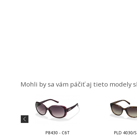
Mohli by sa vám páčiť aj tieto modely 
V
P8430 - C6T
PLD 4030/S