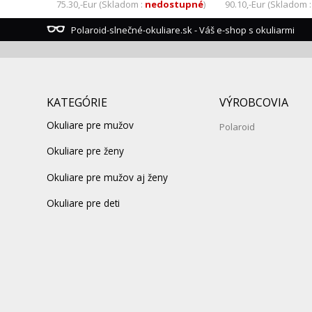
stupné
)
75.30,-Eur (Skladom :
nedostupné
)
90.10,-Eur (Skladom 
Polaroid-slnečné-okuliare.sk - Váš e-shop s okuliarmi
KATEGÓRIE
VÝROBCOVIA
Okuliare pre mužov
Polaroid
Okuliare pre ženy
Okuliare pre mužov aj ženy
Okuliare pre deti