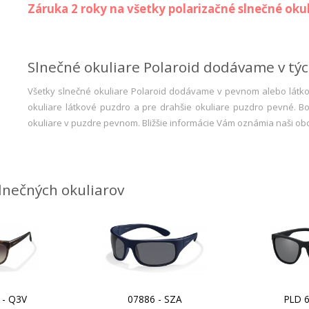
Záruka 2 roky na všetky polarizačné slnečné okul
Slnečné okuliare Polaroid dodávame v tý
Všetky slnečné okuliare Polaroid dodávame v pevnom alebo látk
okuliare látkové puzdro a pre drahšie okuliare puzdro pevné. B
okuliare v puzdre pevnom. Bližšie informácie Vám oznámia naši obc
slnečných okuliarov
 - Q3V
07886 - SZA
PLD 6