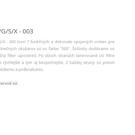
G/S/X - 003
/X - 003 tvorí 7 funkčných a dokonale spojených vrstiev pre
 slnečných okuliarov sú vo farbe "003". Šošovky dodávame vo
ný filter uprostred. Po oboch stranách laminované UV filtre
e rýchlejšie a tým aj bezpečnejšie. Z každej strany sú potom
iešteniu a poškriabaniu.
aroid sú: