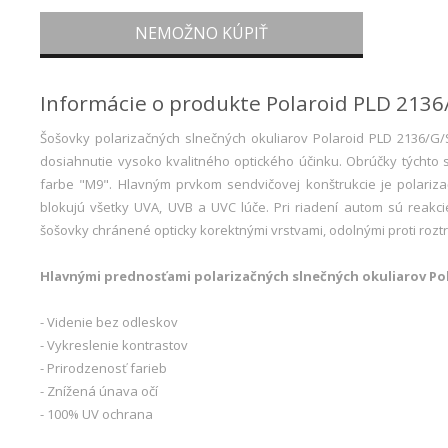
NEMOŽNO KÚPIŤ
Informácie o produkte Polaroid PLD 2136/
Šošovky polarizačných slnečných okuliarov Polaroid PLD 2136/G/S
dosiahnutie vysoko kvalitného optického účinku. Obrúčky týchto
farbe "M9". Hlavným prvkom sendvičovej konštrukcie je polarizač
blokujú všetky UVA, UVB a UVC lúče. Pri riadení autom sú reakci
šošovky chránené opticky korektnými vrstvami, odolnými proti roztr
Hlavnými prednosťami polarizačných slnečných okuliarov Pol
- Videnie bez odleskov
- Vykreslenie kontrastov
- Prirodzenosť farieb
- Znížená únava očí
- 100% UV ochrana