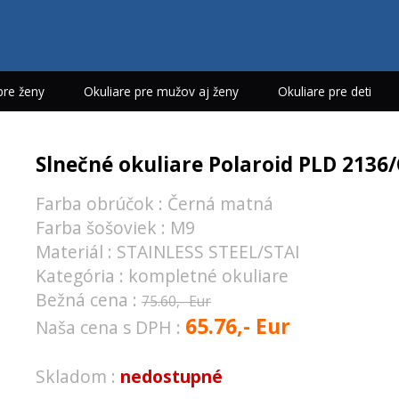
pre ženy
Okuliare pre mužov aj ženy
Okuliare pre deti
Slnečné okuliare Polaroid PLD 2136/
Farba obrúčok : Černá matná
Farba šošoviek : M9
Materiál : STAINLESS STEEL/STAI
Kategória : kompletné okuliare
Bežná cena :
75.60,- Eur
65.76,- Eur
Naša cena s DPH :
Skladom :
nedostupné