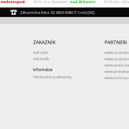
:
nedostupné
)
40.52,-Eur (Skladom :
nad 20 kusov
)
76.10,-Eur (Sk
Zákaznícka linka :02 6820 6080 (T-Com) [SK]
ZÁKAZNÍK
PARTNERI
Váš účet
www.az-pneu
Váš košík
www.az-pneu
www.pneu-na
Informácie
www.pneumati
Obchodné podmienky
www.srovnej-