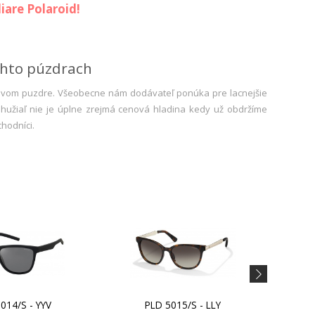
iare Polaroid!
chto púzdrach
ovom puzdre. Všeobecne nám dodávateľ ponúka pre lacnejšie
ohužiaľ nie je úplne zrejmá cenová hladina kedy už obdržíme
hodníci.
014/S - YYV
PLD 5015/S - LLY